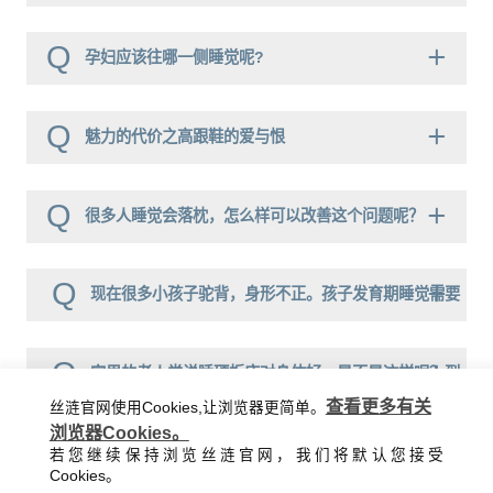
Q
孕妇应该往哪一侧睡觉呢?
Q
魅力的代价之高跟鞋的爱与恨
Q
很多人睡觉会落枕，怎么样可以改善这个问题呢？
Q
现在很多小孩子驼背，身形不正。孩子发育期睡觉需要
注意些什么？
Q
家里的老人常说睡硬板床对身体好，是不是这样呢？到
查看更多有关
丝涟官网使用Cookies,让浏览器更简单。
底什么样的床垫对人的身体最好？
浏览器Cookies。
Q
经常会听到有人说“越睡越困”，这是什么原因造成的？
若您继续保持浏览丝涟官网，我们将默认您接受
Cookies。