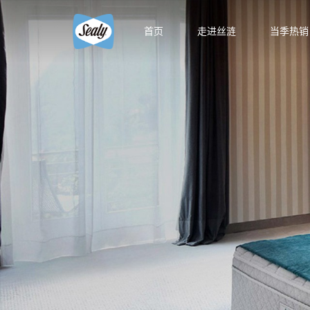
首页
走进丝涟
当季热销
智能生
智能生活馆
精选国产床
精品馆
云享系
智选馆
悦动系
床架