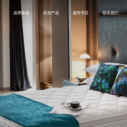
品牌新闻
丝涟产品
服务专区
联系我们
活馆
垫
列
月晖系列
启明系列
星迹系列
列
丝涟蓝系列
焕醒系列
隐适系列