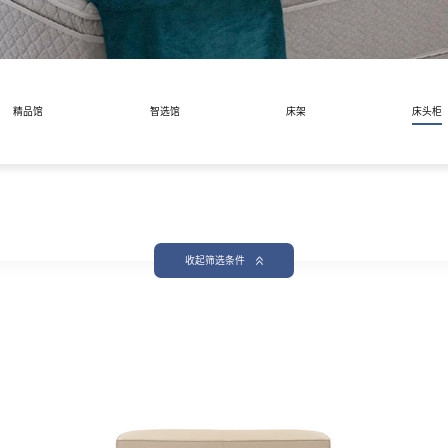
系列
底床系列
套床
青少年系列
精品馆
智选馆
床架
床头柜
收起筛选条件