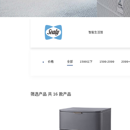
床头柜
丝涟童趣
助眠产品
智能生活馆
睡眠甄选
价格
全部
1599以下
1599-2099
2099+
筛选产品 共 16 款产品