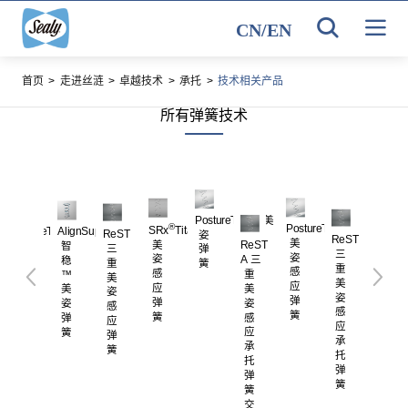
CN
/
EN
首页
>
走进丝涟
>
卓越技术
>
承托
>
技术相关产品
所有弹簧技术
PostureTech® 美
®
PostureTech
Postu
SRx
Titanium
PostureTech
AlignSupport™
ReST
姿
ReST
美
美
美
ReST
® A
智
三
弹
三
姿
姿
姿
A 三
精
稳
重
簧
重
感
弹
感
重
粹
™
美
美
应
簧
应
美
美
美
姿
姿
弹
交
弹
姿
姿
姿
感
感
簧
替
簧
感
弹
弹
应
应
应
簧
簧
弹
承
承
簧
托
托
弹
弹
簧
簧
交