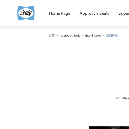
Home Page
Approach Sealy
Super
首页
>
Approach Sealy
>
Brand News
>
新闻详情
201