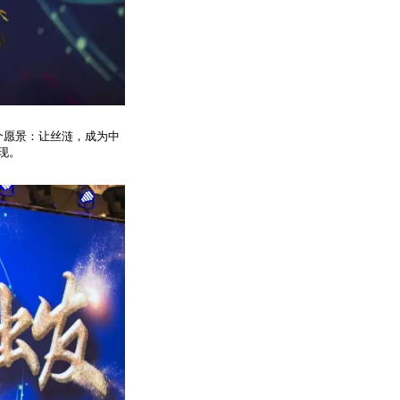
个愿景：让丝涟，成为中
现。