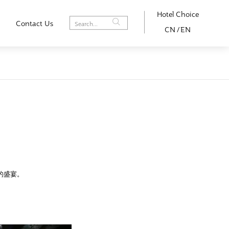
Hotel Choice
Contact Us
CN
/
EN
的盛宴。