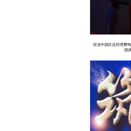
丝涟中国区总经理费鸣
国