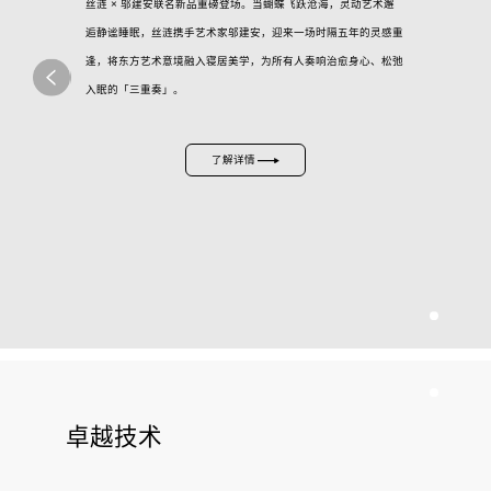
丝涟 × 邬建安联名新品重磅登场。当蝴蝶飞跃沧海，灵动艺术邂
逅静谧睡眠，丝涟携手艺术家邬建安，迎来一场时隔五年的灵感重
逢，将东方艺术意境融入寝居美学，为所有人奏响治愈身心、松弛
入眠的「三重奏」。
了解详情
卓越技术