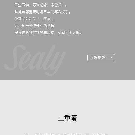
三生万物，万物成念，念念归一。
丝涟与邬建安时隔五年的再次携手，
带来联名新品「三重奏」，
以三种奇妙波长和谐共振，
安抚你紧绷的神经和思绪，实现松弛入眠。
了解更多
三重奏