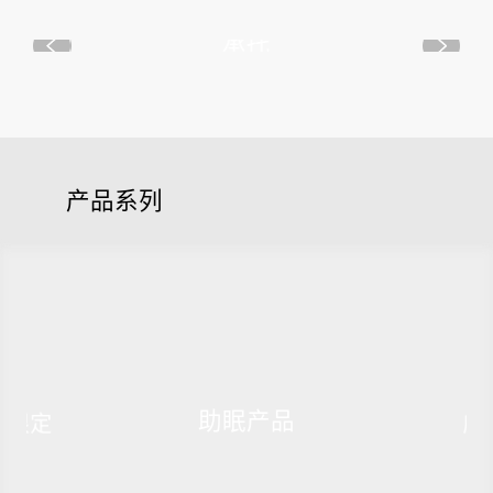
承托
产品系列
助眠产品
道限定
床