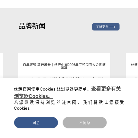
品牌新闻
了解更多
百年驭势 笃行增长｜丝涟中国2026年度经销商大会圆满
丝涟
落幕
2026年2月8日，高端床垫品牌丝涟（Sealy）“百年
10
驭势，笃行增长”2026年度经销商大会在上海隆重
馆旗
查看更多有关
丝涟官网使用Cookies,让浏览器更简单。
举行。
浏览器Cookies。
若您继续保持浏览丝涟官网，我们将默认您接受
Cookies。
同意
不同意