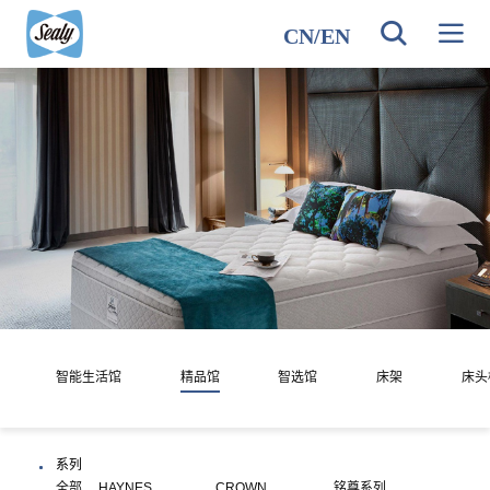
CN
/
EN
智能生活馆
精品馆
智选馆
床架
床头
系列
全部
HAYNES
CROWN
铭尊系列