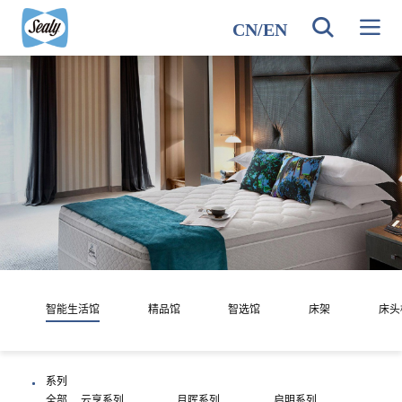
CN
/
EN
智能生活馆
精品馆
智选馆
床架
床头
系列
全部
云享系列
月晖系列
启明系列