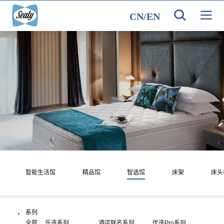
CN
/
EN
智能生活馆
精品馆
智选馆
床架
床头
系列
全部
乐选系列
酒店联名系列
优选Pro系列