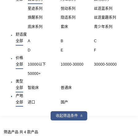
星迹系列
悦动系列
丝涟蓝系列
焕醒系列
隐适系列
丝涟童趣系列
底床系列
套床
青少年系列
舒适度
全部
A
B
C
D
E
F
价格
全部
10000以下
10000-30000
30000-50000
50000+
类型
全部
智能床
普通床
产地
全部
进口
国产
收起筛选条件
筛选产品 共 4 款产品