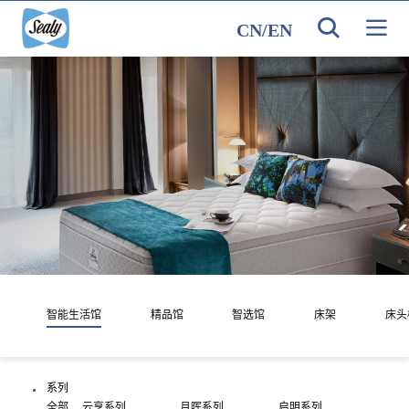
CN
/
EN
智能生活馆
精品馆
智选馆
床架
床头
系列
全部
云享系列
月晖系列
启明系列