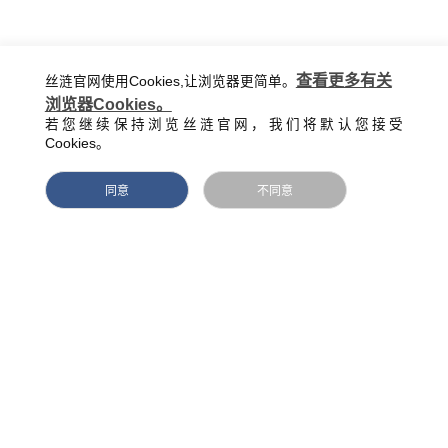
智能生活馆-焕醒系列-焕梦灵动款
了解更多
查看更多有关
丝涟官网使用Cookies,让浏览器更简单。
浏览器Cookies。
智能生活馆-月晖系列-雅月灵动款
了解更多
若您继续保持浏览丝涟官网，我们将默认您接受
Cookies。
同意
不同意
床架-纯真系列-启瑞
了解更多