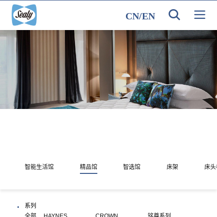
CN
/
EN
智能生活馆
精品馆
智选馆
床架
床头
系列
全部
HAYNES
CROWN
铭尊系列