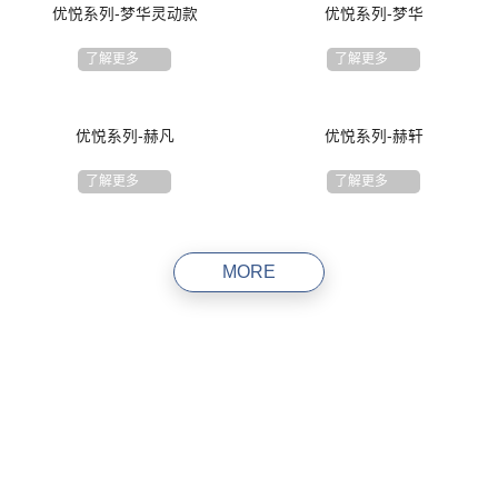
优悦系列-梦华灵动款
优悦系列-梦华
了解更多
了解更多
优悦系列-赫凡
优悦系列-赫轩
了解更多
了解更多
MORE
助您选择更适合的床垫
哪一款都想要，点击这里，带您走进美梦的世界，助您挑选更契