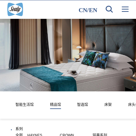
CN
/
EN
智能生活馆
精品馆
智选馆
床架
床头
系列
全部
HAYNES
CROWN
铭尊系列