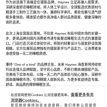
作为丝涟旗下高端定位寝居品牌，Haynes 立足高端人居需求，
深耕深度舒适睡眠领域，将人体工学设计、全球甄选优质原材与
精湛手工制作工艺融为一体，兼顾科学承托、柔软包裹与透气舒
眠多重体验，精准契合都市高净值人群对品质居家、健康深睡的
高阶追求。
此次上海全国首店落地，不仅是 Haynes 布局中国市场的关键一
步，更是品牌向国内消费者传递专属奢适睡眠生活方式的重要窗
口。门店打造沉浸式体验空间，将简约轻奢设计与居家舒适氛围
相融，全方位展现品牌独有的寝居美学与产品实力，让消费者亲
身感受独一无二的睡眠质感。
秉持 “One of a kind” 的品牌主张，未来 Haynes 海恩斯将持续依
托丝涟强大品牌赋能，坚守匠心品质，不断打磨高端寝居产品，
完善线下实体布局，以独一无二的产品体验与贴心服务，深耕中
国高端睡眠市场，引领精致人居新风尚，为更多家庭缔造专属、
舒适、高品质的理想睡眠生活。
查看更多有关
丝涟官网使用Cookies,让浏览器更简单。
浏览器Cookies。
上一篇：丝涟床垫携手百汇医疗，跨界定义睡眠健康新标杆
若您继续保持浏览丝涟官网，我们将默认您接受
下一篇： 丝涟中国荣获品质大奖