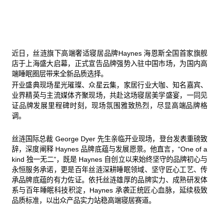
近日，丝涟旗下高端奢适寝居品牌Haynes 海恩斯全国首家旗舰
店于上海盛大启幕，正式宣告品牌强势入驻中国市场，为国内高
端睡眠圈层带来全新品质选择。
开业盛典现场星光璀璨、众星云集，家居行业大咖、知名嘉宾、
业界精英与主流媒体齐聚现场，共赴这场寝居美学盛宴，一同见
证品牌发展里程碑时刻，现场氛围雅致热烈，尽显高端品牌格
调。
丝涟国际总裁 George Dyer 先生亲临开业现场，登台发表重磅致
辞，深度阐释 Haynes 品牌底蕴与发展愿景。他直言，“One of a
kind 独一无二”，既是 Haynes 自创立以来始终坚守的品牌初心与
永恒服务承诺，更是百年丝涟深耕睡眠领域、坚守匠心工艺、传
承品牌底蕴的有力佐证。依托丝涟雄厚的品牌实力、成熟研发体
系与百年睡眠科技积淀，Haynes 承袭正统匠心血脉，延续极致
品质标准，以出众产品实力站稳高端寝居赛道。