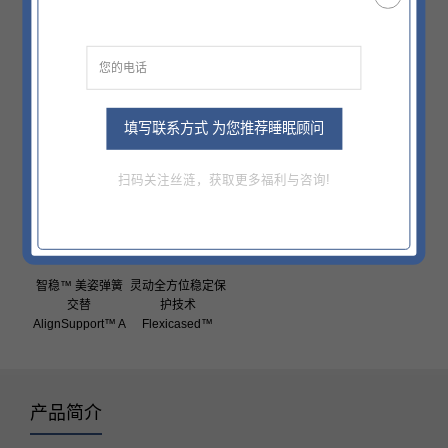
填写联系方式 为您推荐睡眠顾问
舒适贴合泡棉
益爽护盾®面料
智爽®面料
Sealy Foam
HealthShield™
SmarTex®
扫码关注丝涟，获取更多福利与咨询!
智稳™ 美姿弹簧
灵动全方位稳定保
交替
护技术
AlignSupport™ A
Flexicased™
产品简介