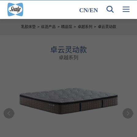
CN
/
EN
乳胶床垫
>
丝涟产品
>
精品馆
>
卓越系列
>
卓云灵动款
卓云灵动款
卓越系列