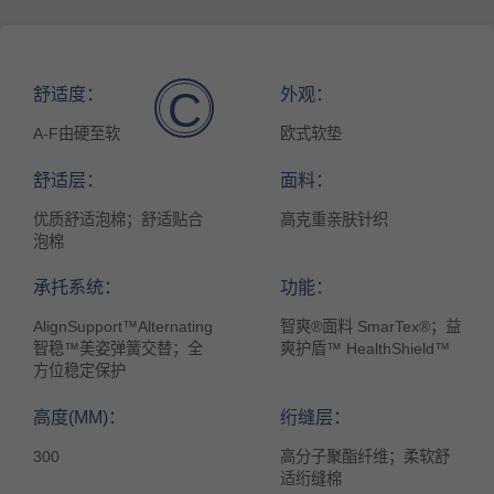
舒适度：
外观：
C
A-F由硬至软
欧式软垫
舒适层：
面料：
优质舒适泡棉；舒适贴合
高克重亲肤针织
泡棉
承托系统：
功能：
AlignSupport™Alternating
智爽®面料 SmarTex®；益
智稳™美姿弹簧交替；全
爽护盾™ HealthShield™
方位稳定保护
高度(MM)：
绗缝层：
300
高分子聚酯纤维；柔软舒
适绗缝棉