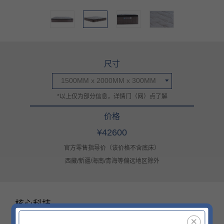
尺寸
1500MM x 2000MM x 300MM
*以上仅为部分信息，详情门（网）点了解
价格
¥42600
官方零售指导价（该价格不含底床）
西藏/新疆/海南/青海等偏远地区除外
核心科技