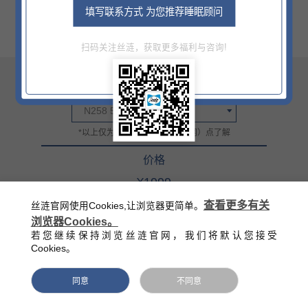
填写联系方式 为您推荐睡眠顾问
扫码关注丝涟，获取更多福利与咨询!
尺寸
N258 500×410×510MM
*以上仅为部分信息，详情门（网）点了解
价格
¥1999
官方零售指导价（该价格不含底床）
查看更多有关
丝涟官网使用Cookies,让浏览器更简单。
浏览器Cookies。
西藏/新疆/海南/青海等偏远地区除外
若您继续保持浏览丝涟官网，我们将默认您接受
Cookies。
同意
不同意