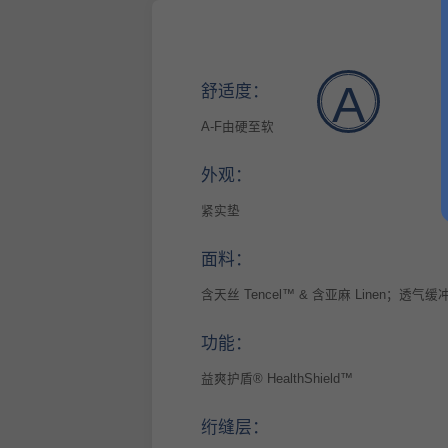
A
舒适度：
A-F由硬至软
外观：
紧实垫
面料：
含天丝 Tencel™ & 含亚麻 Linen；透气
功能：
益爽护盾® HealthShield™
绗缝层：