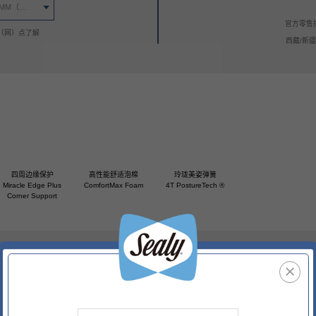
1350MM x 2000MM x 180MM（更新中以线下门店价格为准）
官方零售
（网）点了解
西藏/新
系列
底床系列
套床
青少年系列
四周边缘保护
高性能舒适泡棉
玲珑美姿弹簧
Miracle Edge Plus
ComfortMax Foam
4T PostureTech ®
Corner Support