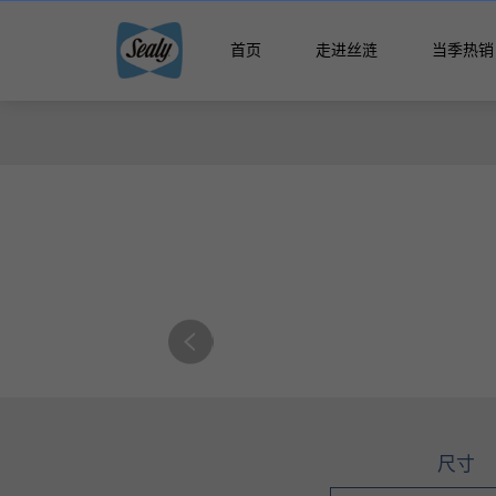
首页
走进丝涟
当季热销
智能生
智能生活馆
精选国产床
精品馆
云享系
智选馆
悦动系
床架
尺寸