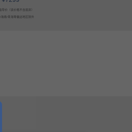
指导价（该价格不含底床）
疆/海南/青海等偏远地区除外