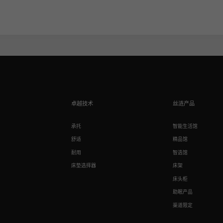
卓越技术
丝涟产品
承托
智能生活馆
舒适
精品馆
耐用
智选馆
床垫选择器
床架
床头柜
助眠产品
渠道限定