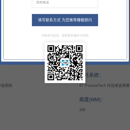
填写联系方式 为您推荐睡眠顾问
舒适内芯：
扫码关注丝涟，获取更多福利与咨询!
高性能舒适泡棉
舒适层：
硬质承托泡棉
承托系统：
缓冲泡芙网
4T PostureTech 玲珑美
高度(MM)：
180