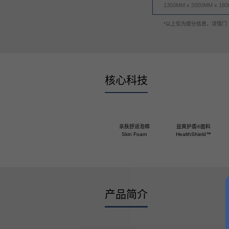
床头柜
*以上仅为部分信息，详情门
丝涟童趣
助眠产品
核心科技
睡眠甄选
亲肤舒适泡棉
益爽护盾®面料
Skin Foam
HealthShield™
产品简介