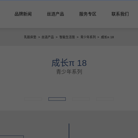
品牌新闻
丝涟产品
服务专区
联系我们
乳胶床垫
>
丝涟产品
>
智能生活馆
>
青少年系列
>
成长π 18
活馆
垫
成长π 18
青少年系列
列
月晖系列
启明系列
星迹系列
列
丝涟蓝系列
焕醒系列
隐适系列